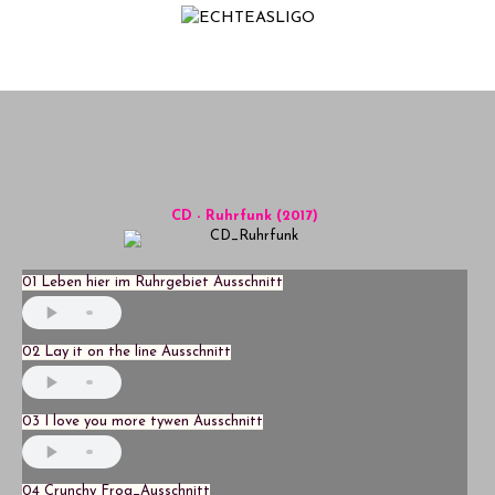
Home
NEWS
Termine
Medien
CD - Ruhrfunk (2017)
Info
Story
01 Leben hier im Ruhrgebiet Ausschnitt
02 Lay it on the line Ausschnitt
03 I love you more tywen Ausschnitt
04 Crunchy Frog_Ausschnitt