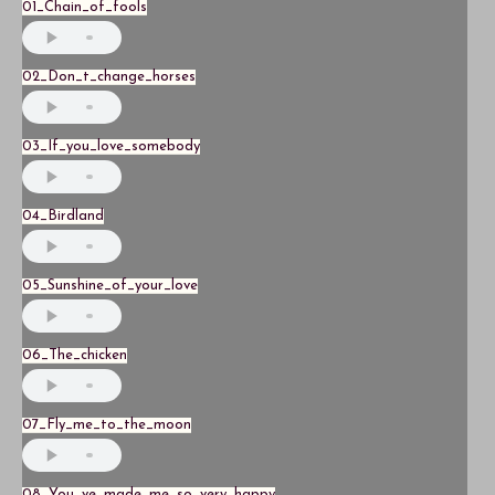
01_Chain_of_fools
02_Don_t_change_horses
03_If_you_love_somebody
04_Birdland
05_Sunshine_of_your_love
06_The_chicken
07_Fly_me_to_the_moon
08_You_ve_made_me_so_very_happy