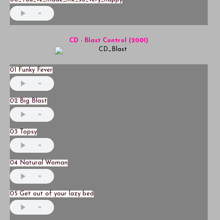
CD - Blast Control (2001)
01 Funky Fever
02 Big Blast
03 Topsy
04 Natural Woman
05 Get out of your lazy bed